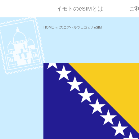
イモトのeSIMとは
ご
HOME
>
ボスニアヘルツェゴビナeSIM