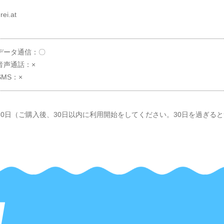
rei.at
データ通信：〇
音声通話：×
SMS：×
30日（ご購入後、30日以内に利用開始をしてください。30日を過ぎる