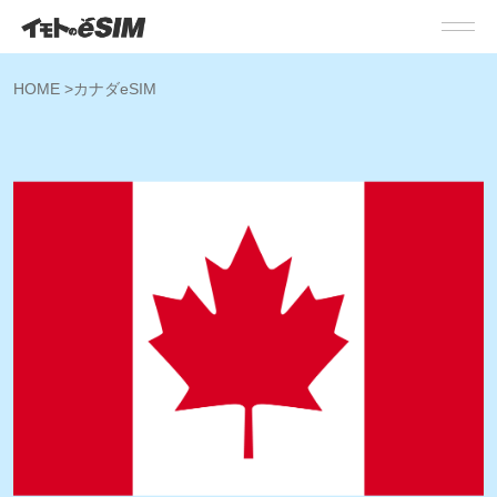
HOME
>
カナダeSIM