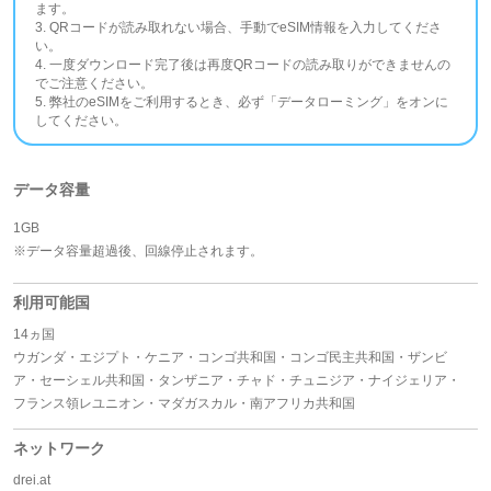
ます。
3. QRコードが読み取れない場合、手動でeSIM情報を入力してくださ
い。
4. 一度ダウンロード完了後は再度QRコードの読み取りができませんの
でご注意ください。
5. 弊社のeSIMをご利用するとき、必ず「データローミング」をオンに
してください。
データ容量
1GB
※データ容量超過後、回線停止されます。
利用可能国
14ヵ国
ウガンダ・エジプト・ケニア・コンゴ共和国・コンゴ民主共和国・ザンビ
ア・セーシェル共和国・タンザニア・チャド・チュニジア・ナイジェリア・
フランス領レユニオン・マダガスカル・南アフリカ共和国
ネットワーク
drei.at